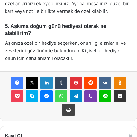
özel anlarınızı ekleyebilirsiniz. Ayrıca, mesajınızı güzel bir
kart veya not ile birlikte vermek de özel kılabilir.
5. Aşkıma doğum günü hediyesi olarak ne
alabilirim?
Aşkınıza özel bir hediye seçerken, onun ilgi alanlarını ve
zevklerini göz önünde bulundurun. Kişisel bir hediye,
onun için daha anlamlı olacaktır.
Facebook
X
LinkedIn
Tumblr
Pinterest
Reddit
VKontakte
Odnok
Pocket
Skype
Messenger
WhatsApp
Telegram
Viber
Line
E-Posta ile payla
Yazdır
Kayıt Ol