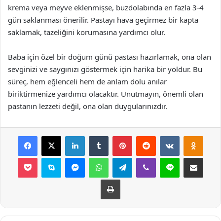
krema veya meyve eklenmişse, buzdolabında en fazla 3-4
gün saklanması önerilir. Pastayı hava geçirmez bir kapta
saklamak, tazeliğini korumasına yardımcı olur.
Baba için özel bir doğum günü pastası hazırlamak, ona olan
sevginizi ve saygınızı göstermek için harika bir yoldur. Bu
süreç, hem eğlenceli hem de anlam dolu anılar
biriktirmenize yardımcı olacaktır. Unutmayın, önemli olan
pastanın lezzeti değil, ona olan duygularınızdır.
Facebook
X
LinkedIn
Tumblr
Pinterest
Reddit
VKontakte
Odnok
Pocket
Skype
Messenger
WhatsApp
Telegram
Viber
Line
E-Posta ile payla
Yazdır