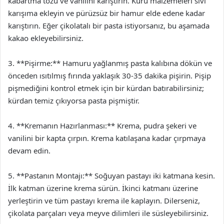
kabartma tozu ve vanilini karıştırın. Kuru malzemeleri sıvı
karışıma ekleyin ve pürüzsüz bir hamur elde edene kadar
karıştırın. Eğer çikolatalı bir pasta istiyorsanız, bu aşamada
kakao ekleyebilirsiniz.
3. **Pişirme:** Hamuru yağlanmış pasta kalıbına dökün ve
önceden ısıtılmış fırında yaklaşık 30-35 dakika pişirin. Pişip
pişmediğini kontrol etmek için bir kürdan batırabilirsiniz;
kürdan temiz çıkıyorsa pasta pişmiştir.
4. **Kremanın Hazırlanması:** Krema, pudra şekeri ve
vanilini bir kapta çırpın. Krema katılaşana kadar çırpmaya
devam edin.
5. **Pastanın Montajı:** Soğuyan pastayı iki katmana kesin.
İlk katman üzerine krema sürün. İkinci katmanı üzerine
yerleştirin ve tüm pastayı krema ile kaplayın. Dilerseniz,
çikolata parçaları veya meyve dilimleri ile süsleyebilirsiniz.