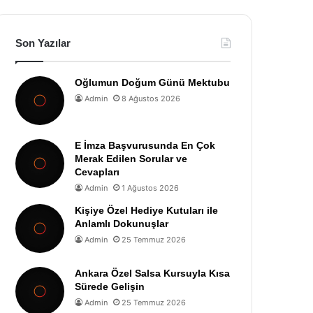
Son Yazılar
Oğlumun Doğum Günü Mektubu
Admin
8 Ağustos 2026
E İmza Başvurusunda En Çok
Merak Edilen Sorular ve
Cevapları
Admin
1 Ağustos 2026
Kişiye Özel Hediye Kutuları ile
Anlamlı Dokunuşlar
Admin
25 Temmuz 2026
Ankara Özel Salsa Kursuyla Kısa
Sürede Gelişin
Admin
25 Temmuz 2026