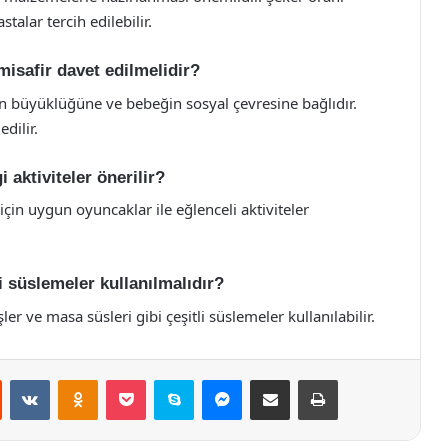
alar tercih edilebilir.
isafir davet edilmelidir?
n büyüklüğüne ve bebeğin sosyal çevresine bağlıdır.
dilir.
aktiviteler önerilir?
çin uygun oyuncaklar ile eğlenceli aktiviteler
süslemeler kullanılmalıdır?
r ve masa süsleri gibi çeşitli süslemeler kullanılabilir.
st
Reddit
VKontakte
Odnoklassniki
Pocket
Skype
Messenger
E-Posta ile paylaş
Yazdır