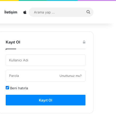
Sitemap
Arama
İletişim
yap
...
Kayıt Ol
Unuttunuz mu?
Beni hatırla
Kayıt Ol