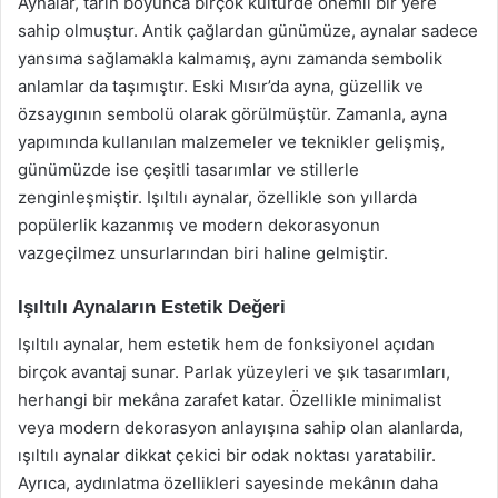
Aynalar, tarih boyunca birçok kültürde önemli bir yere
sahip olmuştur. Antik çağlardan günümüze, aynalar sadece
yansıma sağlamakla kalmamış, aynı zamanda sembolik
anlamlar da taşımıştır. Eski Mısır’da ayna, güzellik ve
özsaygının sembolü olarak görülmüştür. Zamanla, ayna
yapımında kullanılan malzemeler ve teknikler gelişmiş,
günümüzde ise çeşitli tasarımlar ve stillerle
zenginleşmiştir. Işıltılı aynalar, özellikle son yıllarda
popülerlik kazanmış ve modern dekorasyonun
vazgeçilmez unsurlarından biri haline gelmiştir.
Işıltılı Aynaların Estetik Değeri
Işıltılı aynalar, hem estetik hem de fonksiyonel açıdan
birçok avantaj sunar. Parlak yüzeyleri ve şık tasarımları,
herhangi bir mekâna zarafet katar. Özellikle minimalist
veya modern dekorasyon anlayışına sahip olan alanlarda,
ışıltılı aynalar dikkat çekici bir odak noktası yaratabilir.
Ayrıca, aydınlatma özellikleri sayesinde mekânın daha