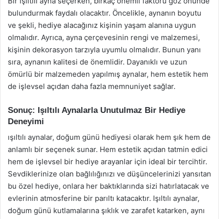
Bir ışıltılı ayna seçerken, birkaç önemli faktörü göz önünde
bulundurmak faydalı olacaktır. Öncelikle, aynanın boyutu
ve şekli, hediye alacağınız kişinin yaşam alanına uygun
olmalıdır. Ayrıca, ayna çerçevesinin rengi ve malzemesi,
kişinin dekorasyon tarzıyla uyumlu olmalıdır. Bunun yanı
sıra, aynanın kalitesi de önemlidir. Dayanıklı ve uzun
ömürlü bir malzemeden yapılmış aynalar, hem estetik hem
de işlevsel açıdan daha fazla memnuniyet sağlar.
Sonuç: Işıltılı Aynalarla Unutulmaz Bir Hediye
Deneyimi
ışıltılı aynalar, doğum günü hediyesi olarak hem şık hem de
anlamlı bir seçenek sunar. Hem estetik açıdan tatmin edici
hem de işlevsel bir hediye arayanlar için ideal bir tercihtir.
Sevdiklerinize olan bağlılığınızı ve düşüncelerinizi yansıtan
bu özel hediye, onlara her baktıklarında sizi hatırlatacak ve
evlerinin atmosferine bir parıltı katacaktır. Işıltılı aynalar,
doğum günü kutlamalarına şıklık ve zarafet katarken, aynı