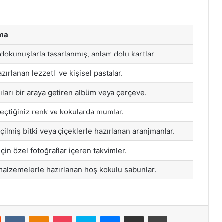
ma
 dokunuşlarla tasarlanmış, anlam dolu kartlar.
zırlanan lezzetli ve kişisel pastalar.
ıları bir araya getiren albüm veya çerçeve.
eçtiğiniz renk ve kokularda mumlar.
çilmiş bitki veya çiçeklerle hazırlanan aranjmanlar.
için özel fotoğraflar içeren takvimler.
alzemelerle hazırlanan hoş kokulu sabunlar.
st
Reddit
VKontakte
Odnoklassniki
Pocket
Skype
Messenger
E-Posta ile paylaş
Yazdır