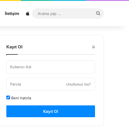
Sitemap
Arama
İletişim
yap
...
Kayıt Ol
Unuttunuz mu?
Beni hatırla
Kayıt Ol