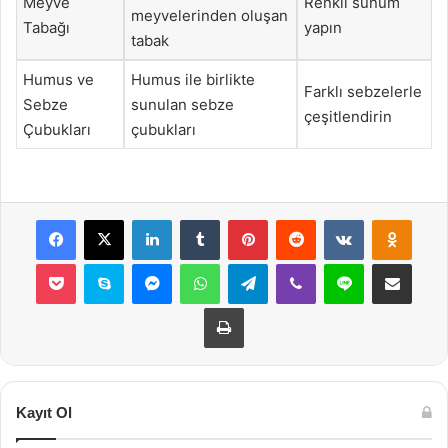
Meyve
Renkli sunum
meyvelerinden oluşan
Tabağı
yapın
tabak
Humus ve
Humus ile birlikte
Farklı sebzelerle
Sebze
sunulan sebze
çeşitlendirin
Çubukları
çubukları
Facebook
X
LinkedIn
Tumblr
Pinterest
Reddit
VKontakte
Odnok
Pocket
Skype
Messenger
WhatsApp
Telegram
Viber
Line
E-Posta ile payla
Yazdır
Kayıt Ol