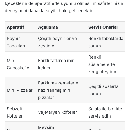
İçeceklerin de aperatiflerle uyumlu olması, misafirlerinizin
deneyimini daha da keyifli hale getirecektir.
Aperatif
Açıklama
Servis Önerisi
Peynir
Çeşitli peynirler ve
Renkli tabaklarda
Tabakları
zeytinler
sunun
Renkli
Mini
Farklı tatlarda mini
süslemelerle
Cupcake’ler
kekler
zenginleştirin
Farklı malzemelerle
Çeşitli soslarla
Mini Pizzalar
hazırlanmış mini
sunun
pizzalar
Sebzeli
Salata ile birlikte
Vejetaryen köfteler
Köfteler
servis edin
Mevsim