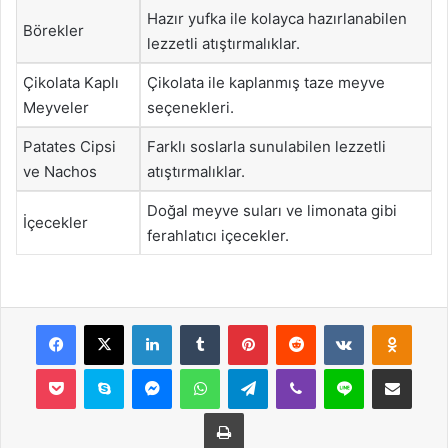
Hazır yufka ile kolayca hazırlanabilen
Börekler
lezzetli atıştırmalıklar.
Çikolata Kaplı
Çikolata ile kaplanmış taze meyve
Meyveler
seçenekleri.
Patates Cipsi
Farklı soslarla sunulabilen lezzetli
ve Nachos
atıştırmalıklar.
Doğal meyve suları ve limonata gibi
İçecekler
ferahlatıcı içecekler.
Facebook
X
LinkedIn
Tumblr
Pinterest
Reddit
VKontakte
Odnok
Pocket
Skype
Messenger
WhatsApp
Telegram
Viber
Line
E-Posta ile payla
Yazdır