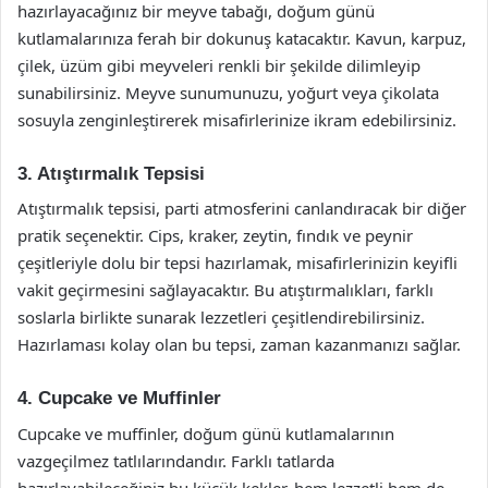
hazırlayacağınız bir meyve tabağı, doğum günü
kutlamalarınıza ferah bir dokunuş katacaktır. Kavun, karpuz,
çilek, üzüm gibi meyveleri renkli bir şekilde dilimleyip
sunabilirsiniz. Meyve sunumunuzu, yoğurt veya çikolata
sosuyla zenginleştirerek misafirlerinize ikram edebilirsiniz.
3. Atıştırmalık Tepsisi
Atıştırmalık tepsisi, parti atmosferini canlandıracak bir diğer
pratik seçenektir. Cips, kraker, zeytin, fındık ve peynir
çeşitleriyle dolu bir tepsi hazırlamak, misafirlerinizin keyifli
vakit geçirmesini sağlayacaktır. Bu atıştırmalıkları, farklı
soslarla birlikte sunarak lezzetleri çeşitlendirebilirsiniz.
Hazırlaması kolay olan bu tepsi, zaman kazanmanızı sağlar.
4. Cupcake ve Muffinler
Cupcake ve muffinler, doğum günü kutlamalarının
vazgeçilmez tatlılarındandır. Farklı tatlarda
hazırlayabileceğiniz bu küçük kekler, hem lezzetli hem de