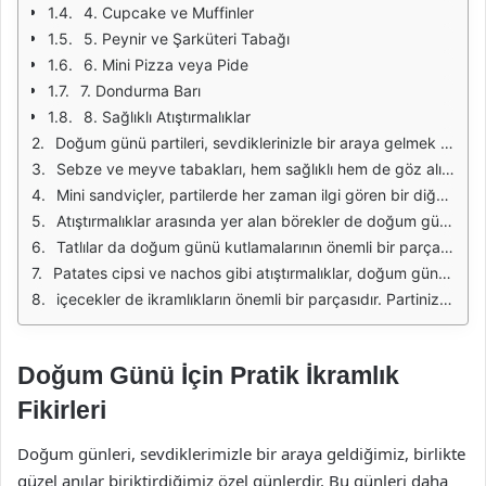
4. Cupcake ve Muffinler
5. Peynir ve Şarküteri Tabağı
6. Mini Pizza veya Pide
7. Dondurma Barı
8. Sağlıklı Atıştırmalıklar
Doğum günü partileri, sevdiklerinizle bir araya gelmek için harika bir fırsat sunar. Bu özel günlerde ikramlıklar, misafirlerinizi ağırlamanın en keyifli yollarından biridir. Ancak, pratik ve lezzetli ikramlıklar hazırlamak, zaman ve çaba açısından önemli bir avantaj sağlar. İşte doğum günü için hazırlayabileceğiniz pratik ikramlık fikirleri.
Sebze ve meyve tabakları, hem sağlıklı hem de göz alıcı bir seçenek olarak öne çıkar. Renkli sebzeleri ve meyveleri dilimleyerek hazırlayacağınız bir tabak, misafirlerinizin ilgisini çeker. Havuç, salatalık, biber gibi sebzeleri ve çilek, üzüm, kivi gibi meyveleri bir araya getirerek ferah bir sunum yapabilirsiniz. Yanında yoğurtlu veya humuslu soslar sunarak lezzet katmayı unutmayın.
Mini sandviçler, partilerde her zaman ilgi gören bir diğer ikramlıktır. Farklı malzemelerle hazırlayabileceğiniz mini sandviçler, hem pratik hem de doyurucudur. Tam buğday ekmeği ya da lavaş kullanarak, peynir, zeytin, marul ve dilimlenmiş etler ile çeşitli kombinasyonlar oluşturabilirsiniz. Hazırlanması kolay olan bu sandviçleri, misafirlerin kendileri alabilecek şekilde bir tepsiye yerleştirin.
Atıştırmalıklar arasında yer alan börekler de doğum günü masalarının vazgeçilmezidir. Hazır yufka kullanarak iç harçlarıyla dolduracağınız börekler, hem lezzetli hem de hızlı bir seçenek sunar. Peynirli, patatesli veya kıymalı börekler hazırlayarak çeşitlendirebilirsiniz. Fırında pişirdikten sonra sıcak servis etmek, misafirlerinizin beğenisini kazanacaktır.
Tatlılar da doğum günü kutlamalarının önemli bir parçasıdır. Pratik tatlı alternatifleri arasında çikolata kaplı meyveler ve mini kekler bulunmaktadır. Çilek ve muz gibi meyveleri çikolata ile kaplayarak görsel olarak şık bir sunum yapabilirsiniz. Mini kekleri ise farklı krema ve meyvelerle süsleyerek tatlı masanızı zenginleştirebilirsiniz.
Patates cipsi ve nachos gibi atıştırmalıklar, doğum günü partilerinde sıkça tercih edilen seçeneklerdir. Bu tür atıştırmalıkları, salsa sosu veya guacamole ile birlikte sunarak misafirlerinize keyifli bir deneyim yaşatabilirsiniz. Pratik bir hazırlık ile cipslerinizi tabaklara yerleştirin ve sosları yanına ekleyin.
içecekler de ikramlıkların önemli bir parçasıdır. Partinizde sunacağınız içecekleri önceden hazırlamak, misafirlerinizin keyfini artırır. Doğal meyve suları, soda ve limonata gibi ferahlatıcı içecekler, ikramlıklarınızla uyumlu bir şekilde sunulabilir. Ayrıca, içecekleri renkli bardaklarla servis ederek şık bir görünüm elde edebilirsiniz.
Doğum Günü İçin Pratik İkramlık
Fikirleri
Doğum günleri, sevdiklerimizle bir araya geldiğimiz, birlikte
güzel anılar biriktirdiğimiz özel günlerdir. Bu günleri daha