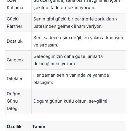
Özel
Bu özel günde, sana olan sevgimi en içten
Kutlama
şekilde ifade etmek istiyorum.
Güçlü
Senin gibi güçlü bir partnerle zorlukların
Partner
üstesinden gelmek ilham veriyor.
Sen, sadece eşim değil; en yakın arkadaşım
Dostluk
ve sırdaşım.
Geleceğimizin daha güzel anılarla
Gelecek
dolacağını biliyorum.
Her zaman senin yanında ve yanında
Dilekler
olacağım.
Doğum
Günü
Doğum günün kutlu olsun, sevgilim!
Dileği
Özellik
Tanım