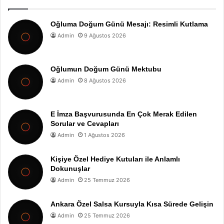
Oğluma Doğum Günü Mesajı: Resimli Kutlama
Admin
9 Ağustos 2026
Oğlumun Doğum Günü Mektubu
Admin
8 Ağustos 2026
E İmza Başvurusunda En Çok Merak Edilen
Sorular ve Cevapları
Admin
1 Ağustos 2026
Kişiye Özel Hediye Kutuları ile Anlamlı
Dokunuşlar
Admin
25 Temmuz 2026
Ankara Özel Salsa Kursuyla Kısa Sürede Gelişin
Admin
25 Temmuz 2026