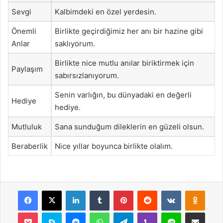
Sevgi
Kalbimdeki en özel yerdesin.
Önemli
Birlikte geçirdiğimiz her anı bir hazine gibi
Anlar
saklıyorum.
Birlikte nice mutlu anılar biriktirmek için
Paylaşım
sabırsızlanıyorum.
Senin varlığın, bu dünyadaki en değerli
Hediye
hediye.
Mutluluk
Sana sunduğum dileklerin en güzeli olsun.
Beraberlik
Nice yıllar boyunca birlikte olalım.
Facebook
X
LinkedIn
Tumblr
Pinterest
Reddit
VKontakte
Odnok
Pocket
Skype
Messenger
WhatsApp
Telegram
Viber
Line
E-Posta ile payla