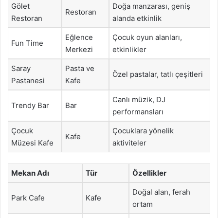
Gölet
Doğa manzarası, geniş
Restoran
Restoran
alanda etkinlik
Eğlence
Çocuk oyun alanları,
Fun Time
Merkezi
etkinlikler
Saray
Pasta ve
Özel pastalar, tatlı çeşitleri
Pastanesi
Kafe
Canlı müzik, DJ
Trendy Bar
Bar
performansları
Çocuk
Çocuklara yönelik
Kafe
Müzesi Kafe
aktiviteler
Mekan Adı
Tür
Özellikler
Doğal alan, ferah
Park Cafe
Kafe
ortam