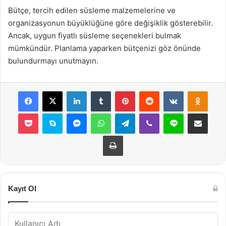
Bütçe, tercih edilen süsleme malzemelerine ve
organizasyonun büyüklüğüne göre değişiklik gösterebilir.
Ancak, uygun fiyatlı süsleme seçenekleri bulmak
mümkündür. Planlama yaparken bütçenizi göz önünde
bulundurmayı unutmayın.
Facebook
X
LinkedIn
Tumblr
Pinterest
Reddit
VKontakte
Odnok
Pocket
Skype
Messenger
WhatsApp
Telegram
Viber
Line
E-Posta ile payla
Yazdır
Kayıt Ol