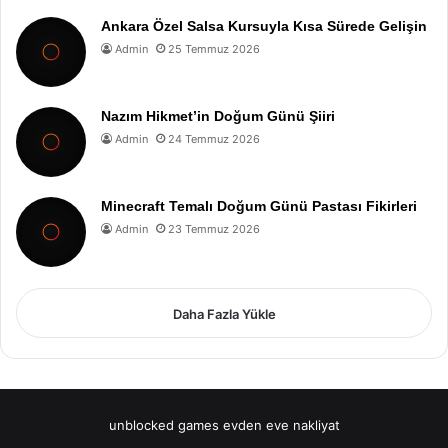
Ankara Özel Salsa Kursuyla Kısa Sürede Gelişin
Admin
25 Temmuz 2026
Nazım Hikmet’in Doğum Günü Şiiri
Admin
24 Temmuz 2026
Minecraft Temalı Doğum Günü Pastası Fikirleri
Admin
23 Temmuz 2026
Daha Fazla Yükle
unblocked games
evden eve nakliyat