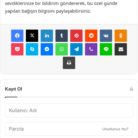
sevdiklerinize bir bildirim göndererek, bu özel günde
yapılan bağışın bilgisini paylaşabilirsiniz.
Facebook
X
LinkedIn
Tumblr
Pinterest
Reddit
VKontakte
Odnok
Pocket
Skype
Messenger
WhatsApp
Telegram
Viber
Line
E-Posta ile payla
Yazdır
Kayıt Ol
Unuttunuz mu?