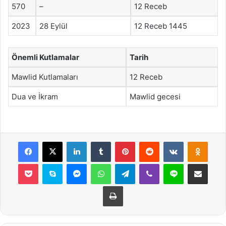
570
–
12 Receb
2023
28 Eylül
12 Receb 1445
Önemli Kutlamalar
Tarih
Mawlid Kutlamaları
12 Receb
Dua ve İkram
Mawlid gecesi
Facebook
X
LinkedIn
Tumblr
Pinterest
Reddit
VKontakte
Odnok
Pocket
Skype
Messenger
WhatsApp
Telegram
Viber
Line
E-Posta ile payla
Yazdır