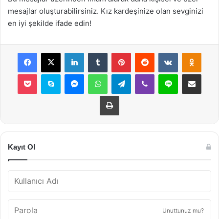
mesajlar oluşturabilirsiniz. Kız kardeşinize olan sevginizi
en iyi şekilde ifade edin!
Facebook
X
LinkedIn
Tumblr
Pinterest
Reddit
VKontakte
Odnok
Pocket
Skype
Messenger
WhatsApp
Telegram
Viber
Line
E-Posta ile payla
Yazdır
Kayıt Ol
Unuttunuz mu?