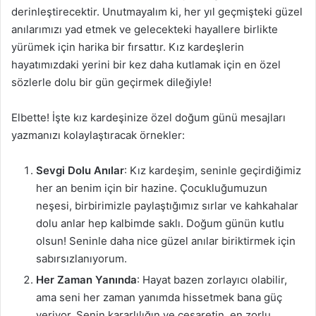
derinleştirecektir. Unutmayalım ki, her yıl geçmişteki güzel
anılarımızı yad etmek ve gelecekteki hayallere birlikte
yürümek için harika bir fırsattır. Kız kardeşlerin
hayatımızdaki yerini bir kez daha kutlamak için en özel
sözlerle dolu bir gün geçirmek dileğiyle!
Elbette! İşte kız kardeşinize özel doğum günü mesajları
yazmanızı kolaylaştıracak örnekler:
Sevgi Dolu Anılar
: Kız kardeşim, seninle geçirdiğimiz
her an benim için bir hazine. Çocukluğumuzun
neşesi, birbirimizle paylaştığımız sırlar ve kahkahalar
dolu anlar hep kalbimde saklı. Doğum günün kutlu
olsun! Seninle daha nice güzel anılar biriktirmek için
sabırsızlanıyorum.
Her Zaman Yanında
: Hayat bazen zorlayıcı olabilir,
ama seni her zaman yanımda hissetmek bana güç
veriyor. Senin kararlılığın ve cesaretin, en zorlu