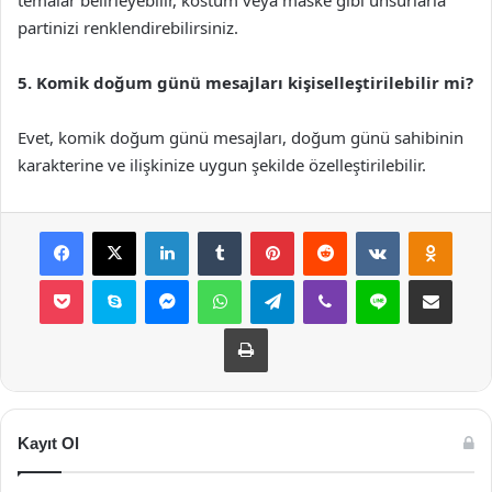
temalar belirleyebilir, kostüm veya maske gibi unsurlarla
partinizi renklendirebilirsiniz.
5. Komik doğum günü mesajları kişiselleştirilebilir mi?
Evet, komik doğum günü mesajları, doğum günü sahibinin
karakterine ve ilişkinize uygun şekilde özelleştirilebilir.
Facebook
X
LinkedIn
Tumblr
Pinterest
Reddit
VKontakte
Odnok
Pocket
Skype
Messenger
WhatsApp
Telegram
Viber
Line
E-Posta ile payla
Yazdır
Kayıt Ol