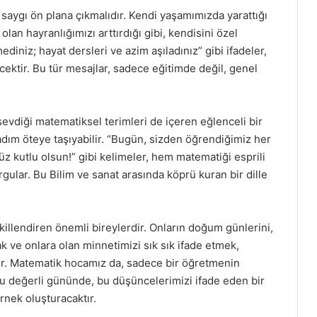
aygı ön plana çıkmalıdır. Kendi yaşamımızda yarattığı
lan hayranlığımızı arttırdığı gibi, kendisini özel
diniz; hayat dersleri ve azim aşıladınız” gibi ifadeler,
ektir. Bu tür mesajlar, sadece eğitimde değil, genel
diği matematiksel terimleri de içeren eğlenceli bir
dım öteye taşıyabilir. “Bugün, sizden öğrendiğimiz her
z kutlu olsun!” gibi kelimeler, hem matematiği esprili
urgular. Bu Bilim ve sanat arasında köprü kuran bir dille
.
illendiren önemli bireylerdir. Onların doğum günlerini,
k ve onlara olan minnetimizi sık sık ifade etmek,
dir. Matematik hocamız da, sadece bir öğretmenin
 bu değerli gününde, bu düşüncelerimizi ifade eden bir
rnek oluşturacaktır.