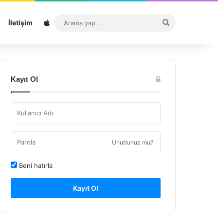
Sitemap
Arama
İletişim
yap
...
Kayıt Ol
Unuttunuz mu?
Beni hatırla
Kayıt Ol