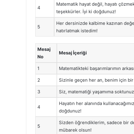
Matematik hayat değil, hayatı çözmek 
4
teşekkürler. İyi ki doğdunuz!
Her dersinizde kalbime kazınan değe
5
hatırlatmak istedim!
Mesaj
Mesaj İçeriği
No
1
Matematikteki başarımlarımın arkas
2
Sizinle geçen her an, benim için bir 
3
Siz, matematiği yaşamıma soktunuz
Hayatın her alanında kullanacağımız d
4
doğdunuz!
Sizden öğrendiklerim, sadece bir d
5
mübarek olsun!