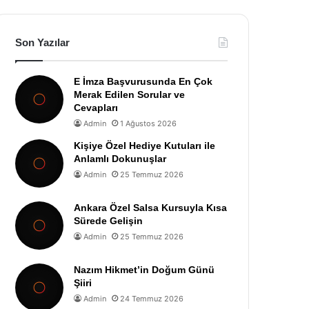
Son Yazılar
E İmza Başvurusunda En Çok
Merak Edilen Sorular ve
Cevapları
Admin
1 Ağustos 2026
Kişiye Özel Hediye Kutuları ile
Anlamlı Dokunuşlar
Admin
25 Temmuz 2026
Ankara Özel Salsa Kursuyla Kısa
Sürede Gelişin
Admin
25 Temmuz 2026
Nazım Hikmet’in Doğum Günü
Şiiri
Admin
24 Temmuz 2026