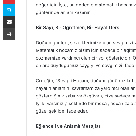
Skype
değerlidir. İşte, bu nedenle matematik hocamız
günlerinde anlam kazanır.
E-Posta ile paylaş
Bir Sayı, Bir Öğretmen, Bir Hayat Dersi
Yazdır
Doğum günleri, sevdiklerimize olan sevgimizi v
Matematik hocamız bizim için sadece bir eğiti
çözmemize yardımcı olan bir yol göstericidir. 
onlara duyduğumuz saygıyı ve sevgimizi ifade 
Örneğin, "Sevgili Hocam, doğum gününüz kutlu o
hayatın anlamını kavramamıza yardımcı olan an
gösterdiğiniz sabır ve özgüven, bize sadece mat
İyi ki varsınız!," şeklinde bir mesaj, hocanıza 
güzel şekilde ifade eder.
Eğlenceli ve Anlamlı Mesajlar