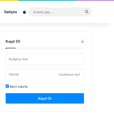
Sitemap
Arama
İletişim
yap
...
Kayıt Ol
Unuttunuz mu?
Beni hatırla
Kayıt Ol