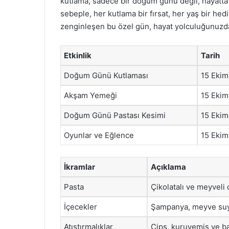
kutlama, sadece bir doğum günü değil, hayatta 
sebeple, her kutlama bir fırsat, her yaş bir hedi
zenginleşen bu özel gün, hayat yolculuğunuzda k
Etkinlik
Tarih
Doğum Günü Kutlaması
15 Eki
Akşam Yemeği
15 Eki
Doğum Günü Pastası Kesimi
15 Eki
Oyunlar ve Eğlence
15 Eki
İkramlar
Açıklama
Pasta
Çikolatalı ve meyveli 
İçecekler
Şampanya, meyve suy
Atıştırmalıklar
Cips, kuruyemiş ve bah