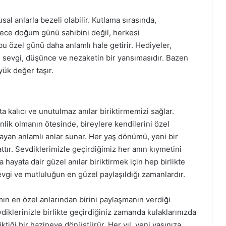
l anlarla bezeli olabilir. Kutlama sırasında,
adece doğum günü sahibini değil, herkesi
bu özel günü daha anlamlı hale getirir. Hediyeler,
sevgi, düşünce ve nezaketin bir yansımasıdır. Bazen
yük değer taşır.
 kalıcı ve unutulmaz anılar biriktirmemizi sağlar.
nlik olmanın ötesinde, bireylere kendilerini özel
ğlayan anlamlı anlar sunar. Her yaş dönümü, yeni bir
attır. Sevdiklerimizle geçirdiğimiz her anın kıymetini
hayata dair güzel anılar biriktirmek için hep birlikte
evgi ve mutluluğun en güzel paylaşıldığı zamanlardır.
ın en özel anlarından birini paylaşmanın verdiği
diklerinizle birlikte geçirdiğiniz zamanda kulaklarınızda
iktiği bir hazineye dönüştürür. Her yıl, yeni yaşınıza