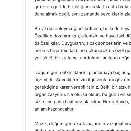
girerken geride bıraktığınız anılarla dolu bir k
daha almak değil, aynı zamanda sevdiklerinizle p
Bu yıl düzenleyeceğiniz kutlama, belki de hayatı
Özellikle dostlarınızın, ailenizin ve hayattaki 
da özel kılar. Duyguların, sıcak sohbetlerin ve 
herkes birbirinin kalbine dokunarak bu özel günü 
yer aldığı bir kutlama, unutulmaz anıların doğm
Doğum günü etkinliklerini planlamaya başladığı
önemlidir. Sevdiklerinizin ilgi alanlarını göz 
gerektiğine karar verebilirsiniz. Belki bir açık
organizasyonu. Ne olursa olsun, bu günü en sev
sizin için paha biçilmez olacaktır. Her detayda
anlam kazanacaktır.
Müzik, doğum günü kutlamalarının vazgeçilmez bi
dinlerken, eğlenceli oyunlar oynayarak geçen z