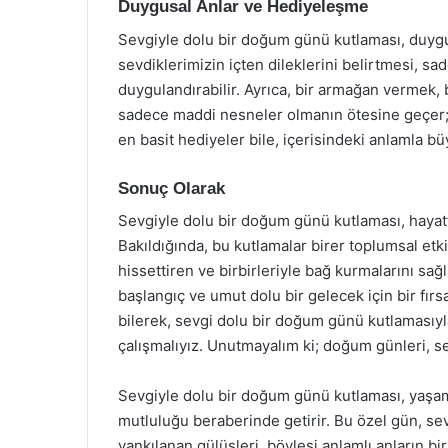
Duygusal Anlar ve Hediyeleşme
Sevgiyle dolu bir doğum günü kutlaması, duygusa
sevdiklerimizin içten dileklerini belirtmesi, s
duygulandırabilir. Ayrıca, bir armağan vermek, 
sadece maddi nesneler olmanın ötesine geçer; 
en basit hediyeler bile, içerisindeki anlamla bü
Sonuç Olarak
Sevgiyle dolu bir doğum günü kutlaması, hayatta
Bakıldığında, bu kutlamalar birer toplumsal etki
hissettiren ve birbirleriyle bağ kurmalarını sa
başlangıç ve umut dolu bir gelecek için bir fırs
bilerek, sevgi dolu bir doğum günü kutlamasıyla 
çalışmalıyız. Unutmayalım ki; doğum günleri, s
Sevgiyle dolu bir doğum günü kutlaması, yaşam
mutluluğu beraberinde getirir. Bu özel gün, sev
yankılanan gülüşleri, böylesi anlamlı anların bir