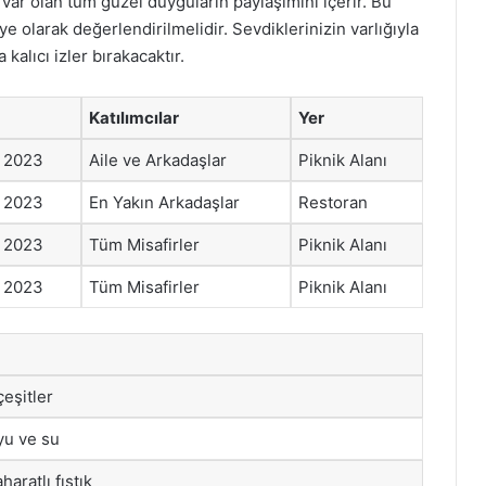
var olan tüm güzel duyguların paylaşımını içerir. Bu
ye olarak değerlendirilmelidir. Sevdiklerinizin varlığıyla
alıcı izler bırakacaktır.
Katılımcılar
Yer
m 2023
Aile ve Arkadaşlar
Piknik Alanı
m 2023
En Yakın Arkadaşlar
Restoran
m 2023
Tüm Misafirler
Piknik Alanı
m 2023
Tüm Misafirler
Piknik Alanı
çeşitler
u ve su
aratlı fıstık