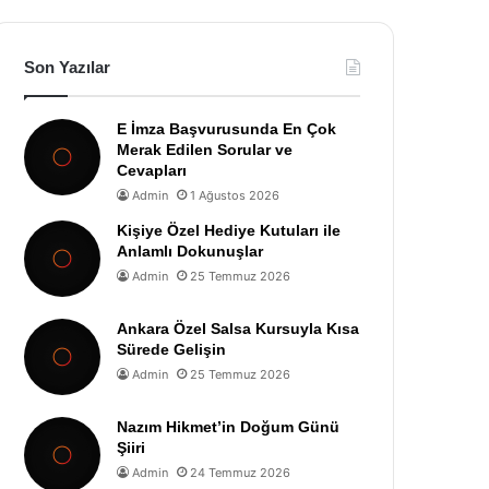
Son Yazılar
E İmza Başvurusunda En Çok
Merak Edilen Sorular ve
Cevapları
Admin
1 Ağustos 2026
Kişiye Özel Hediye Kutuları ile
Anlamlı Dokunuşlar
Admin
25 Temmuz 2026
Ankara Özel Salsa Kursuyla Kısa
Sürede Gelişin
Admin
25 Temmuz 2026
Nazım Hikmet’in Doğum Günü
Şiiri
Admin
24 Temmuz 2026