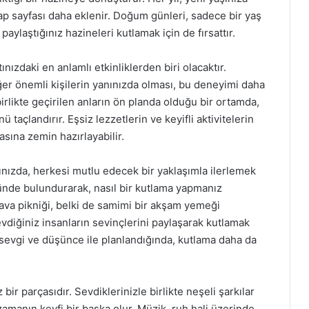
itap sayfası daha eklenir. Doğum günleri, sadece bir yaş
aylaştığınız hazineleri kutlamak için de fırsattır.
nızdaki en anlamlı etkinliklerden biri olacaktır.
diğer önemli kişilerin yanınızda olması, bu deneyimi daha
birlikte geçirilen anların ön planda olduğu bir ortamda,
taçlandırır. Eşsiz lezzetlerin ve keyifli aktivitelerin
asına zemin hazırlayabilir.
nızda, herkesi mutlu edecek bir yaklaşımla ilerlemek
önünde bulundurarak, nasıl bir kutlama yapmanız
 hava pikniği, belki de samimi bir akşam yemeği
diğiniz insanların sevinçlerini paylaşarak kutlamak
, sevgi ve düşünce ile planlandığında, kutlama daha da
r parçasıdır. Sevdiklerinizle birlikte neşeli şarkılar
amanın keyfi bir başka olur. Müzik, ruh hali üzerinde