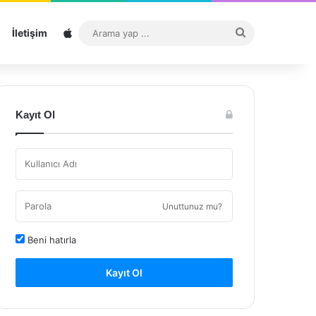
Sitemap
Arama
İletişim
yap
...
Kayıt Ol
Unuttunuz mu?
Beni hatırla
Kayıt Ol