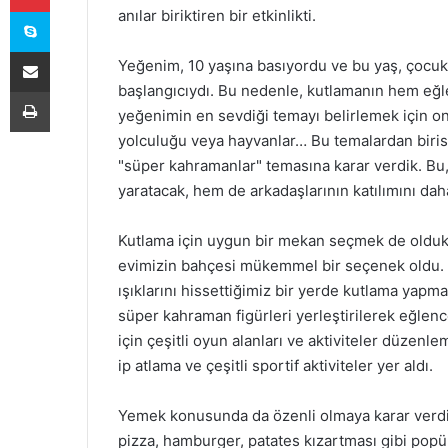
Skype
anılar biriktiren bir etkinlikti.
E-Posta ile paylaş
Yeğenim, 10 yaşına basıyordu ve bu yaş, çocu
başlangıcıydı. Bu nedenle, kutlamanın hem eğlen
Yazdır
yeğenimin en sevdiği temayı belirlemek için o
yolculuğu veya hayvanlar… Bu temalardan biris
"süper kahramanlar" temasına karar verdik. Bu,
yaratacak, hem de arkadaşlarının katılımını daha
Kutlama için uygun bir mekan seçmek de oldukç
evimizin bahçesi mükemmel bir seçenek oldu. A
ışıklarını hissettiğimiz bir yerde kutlama yapma
süper kahraman figürleri yerleştirilerek eğlence
için çeşitli oyun alanları ve aktiviteler düze
ip atlama ve çeşitli sportif aktiviteler yer aldı.
Yemek konusunda da özenli olmaya karar verdi
pizza, hamburger, patates kızartması gibi popüler