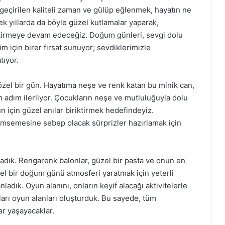
 geçirilen kaliteli zaman ve gülüp eğlenmek, hayatın ne
ek yıllarda da böyle güzel kutlamalar yaparak,
iştirmeye devam edeceğiz. Doğum günleri, sevgi dolu
m için birer fırsat sunuyor; sevdiklerimizle
tıyor.
el bir gün. Hayatıma neşe ve renk katan bu minik can,
 adım ilerliyor. Çocukların neşe ve mutluluğuyla dolu
un için güzel anılar biriktirmek hedefindeyiz.
lümsemesine sebep olacak sürprizler hazırlamak için
ladık. Rengarenk balonlar, güzel bir pasta ve onun en
el bir doğum günü atmosferi yaratmak için yeterli
nladık. Oyun alanını, onların keyif alacağı aktivitelerle
ları oyun alanları oluşturduk. Bu sayede, tüm
ar yaşayacaklar.