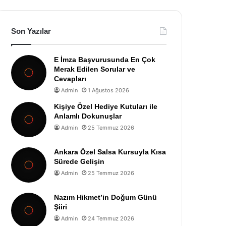
Son Yazılar
E İmza Başvurusunda En Çok
Merak Edilen Sorular ve
Cevapları
Admin
1 Ağustos 2026
Kişiye Özel Hediye Kutuları ile
Anlamlı Dokunuşlar
Admin
25 Temmuz 2026
Ankara Özel Salsa Kursuyla Kısa
Sürede Gelişin
Admin
25 Temmuz 2026
Nazım Hikmet’in Doğum Günü
Şiiri
Admin
24 Temmuz 2026