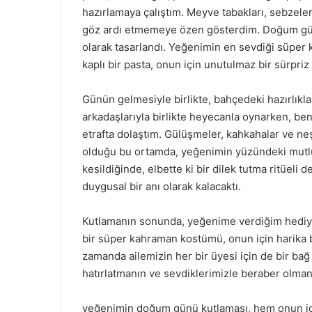
hazırlamaya çalıştım. Meyve tabakları, sebzeler
göz ardı etmemeye özen gösterdim. Doğum gün
olarak tasarlandı. Yeğenimin en sevdiği süper k
kaplı bir pasta, onun için unutulmaz bir sürpriz 
Günün gelmesiyle birlikte, bahçedeki hazırlıkl
arkadaşlarıyla birlikte heyecanla oynarken, ben 
etrafta dolaştım. Gülüşmeler, kahkahalar ve ne
olduğu bu ortamda, yeğenimin yüzündeki mutl
kesildiğinde, elbette ki bir dilek tutma ritüeli d
duygusal bir anı olarak kalacaktı.
Kutlamanın sonunda, yeğenime verdiğim hediye
bir süper kahraman kostümü, onun için harika bi
zamanda ailemizin her bir üyesi için de bir bağ
hatırlatmanın ve sevdiklerimizle beraber olmanı
yeğenimin doğum günü kutlaması, hem onun için 