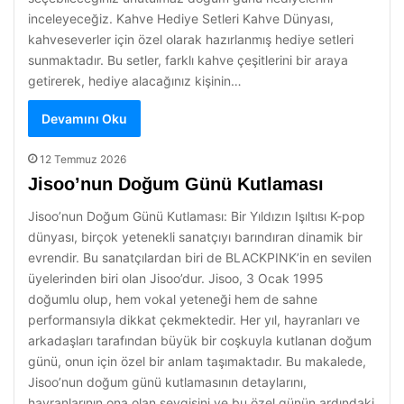
inceleyeceğiz. Kahve Hediye Setleri Kahve Dünyası,
kahveseverler için özel olarak hazırlanmış hediye setleri
sunmaktadır. Bu setler, farklı kahve çeşitlerini bir araya
getirerek, hediye alacağınız kişinin…
Devamını Oku
12 Temmuz 2026
Jisoo’nun Doğum Günü Kutlaması
Jisoo’nun Doğum Günü Kutlaması: Bir Yıldızın Işıltısı K-pop
dünyası, birçok yetenekli sanatçıyı barındıran dinamik bir
evrendir. Bu sanatçılardan biri de BLACKPINK’in en sevilen
üyelerinden biri olan Jisoo’dur. Jisoo, 3 Ocak 1995
doğumlu olup, hem vokal yeteneği hem de sahne
performansıyla dikkat çekmektedir. Her yıl, hayranları ve
arkadaşları tarafından büyük bir coşkuyla kutlanan doğum
günü, onun için özel bir anlam taşımaktadır. Bu makalede,
Jisoo’nun doğum günü kutlamasının detaylarını,
hayranlarının ona olan sevgisini ve bu özel günün ardındaki